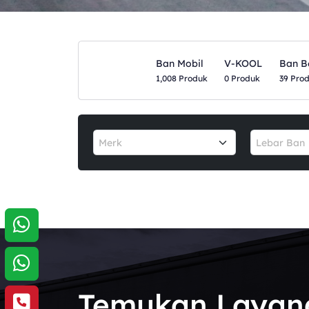
Ban Mobil
V-KOOL
Ban B
1,008 Produk
0 Produk
39 Pro
Merk
Lebar Ban
Temukan Layan