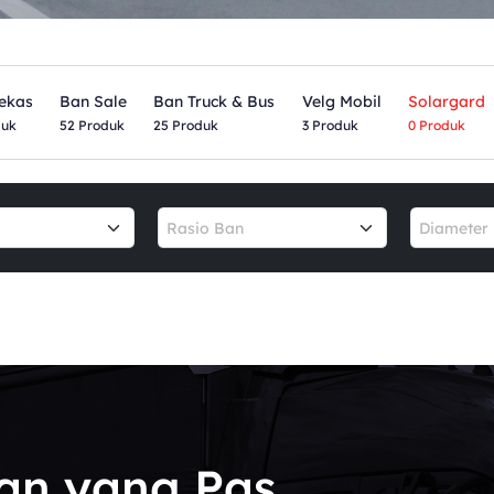
ekas
Ban Sale
Ban Truck & Bus
Velg Mobil
Solargard
duk
52 Produk
25 Produk
3 Produk
0 Produk
Rasio Ban
Diameter 
an yang Pas