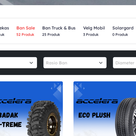
ekas
Ban Sale
Ban Truck & Bus
Velg Mobil
Solargard
duk
52 Produk
25 Produk
3 Produk
0 Produk
Rasio Ban
Diameter 