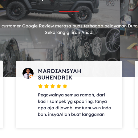
 customer Google Review merasa puas terhadap pelayanan Duta
Sekarang giliran Anda!
MARDIANSYAH
SUHENDRIK
Pegawainya semua ramah, dari
kasir sampek yg spooring. tanya
apa aja dijawab, maturnuwun indo
ban. insyaAllah buat langganan