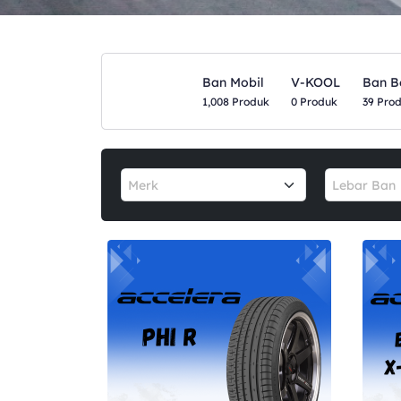
Ban Mobil
V-KOOL
Ban B
1,008 Produk
0 Produk
39 Pro
Merk
Lebar Ban