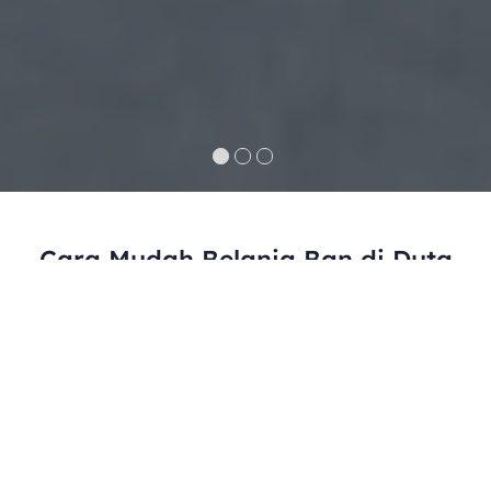
Cara Mudah Belanja Ban di Duta
Ban
Pilih Produk
01.
Pilih produk ban yang Anda minati. Cek
spesifikasi yang sesuai dengan kendaraan
Anda.